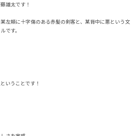
齋藤雄太です！
で某左頬に十字傷のある赤髪の剣客と、某背中に悪という文
トルです。
入ということです！