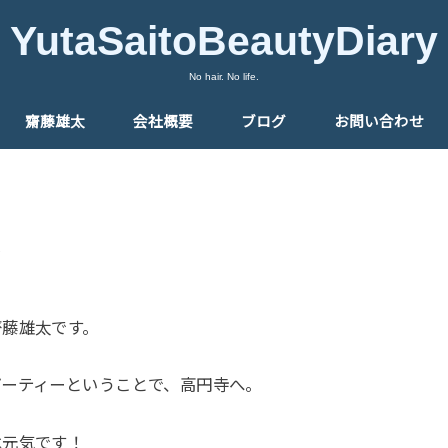
YutaSaitoBeautyDiary
No hair. No life.
齋藤雄太
会社概要
ブログ
お問い合わせ
齋藤雄太です。
パーティーということで、高円寺へ。
は元気です！