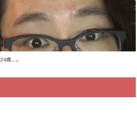
24歳…。