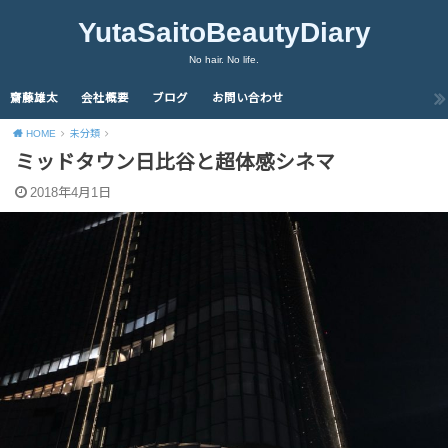
YutaSaitoBeautyDiary
No hair. No life.
齋藤雄太
会社概要
ブログ
お問い合わせ
HOME
未分類
ミッドタウン日比谷と超体感シネマ
2018年4月1日