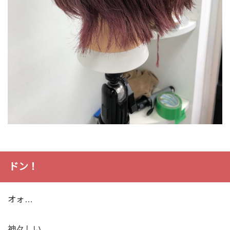
ドン！
オォ…
神々しい…