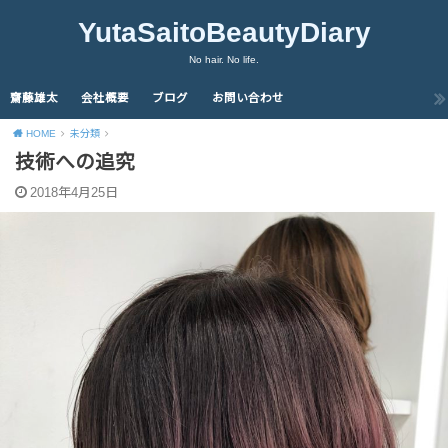
YutaSaitoBeautyDiary
No hair. No life.
齋藤雄太
会社概要
ブログ
お問い合わせ
HOME
未分類
技術への追究
2018年4月25日